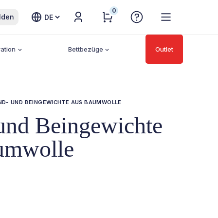
0
Sprache
lden
auswählen
ation
Bettbezüge
Outlet
ND- UND BEINGEWICHTE AUS BAUMWOLLE
und Beingewichte
umwolle