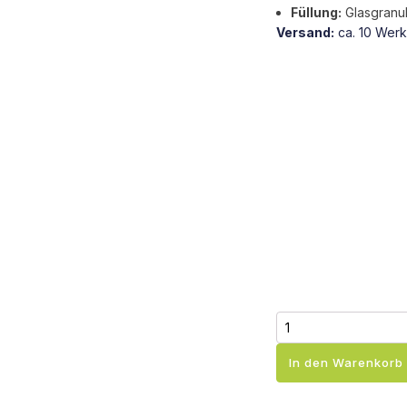
Füllung:
Glasgranula
Versand:
ca. 10 Wer
Hand-
und
Beingewichte
In den Warenkorb
aus
Baumwolle