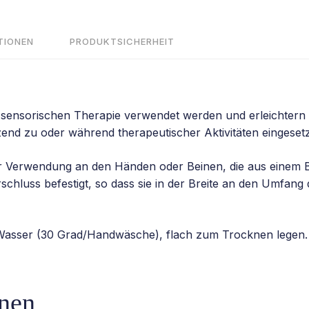
Menge
TIONEN
PRODUKTSICHERHEIT
ensorischen Therapie verwendet werden und erleichtern 
zend zu oder während therapeutischer Aktivitäten eingeset
 zur Verwendung an den Händen oder Beinen, die aus einem
chluss befestigt, so dass sie in der Breite an den Umfan
asser (30 Grad/Handwäsche), flach zum Trocknen legen.
onen