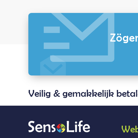
Zöger
Veilig & gemakkelijk beta
Web