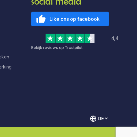
social media
Like ons op facebook
4,4
Bekijk reviews op Trustpilot
deken
erking