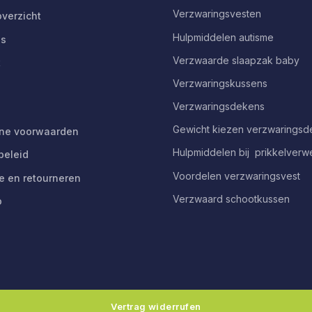
Verzwaringsvesten
verzicht
Hulpmiddelen autisme
ns
Verzwaarde slaapzak baby
t
Verzwaringskussens
Verzwaringsdekens
Gewicht kiezen verzwarings
ne voorwaarden
Hulpmiddelen bij prikkelverw
beleid
Voordelen verzwaringsvest
e en retourneren
Verzwaard schootkussen
p
Vertrag widerrufen