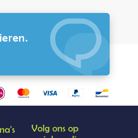
ieren.
Volg ons op
na's