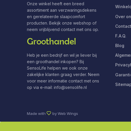
Onze winkel heeft een breed
Winkelo
assortiment aan verzwaringsdekens
Over o
en gerelateerde slaapcomfort
producten. Bekijk onze webshop of
Contac
neem vrijblijvend contact met ons op.
F.A.Q.
Groothandel
Blog
Heb je een bedrijf en wil je liever bij
Algeme
een groothandel inkopen? Bij
Privacy
SensoLife helpen we ook onze
zakelijke klanten graag verder. Neem
Garanti
voor meer informatie contact met ons
Sitema
op via e-mail: info@sensolife.nl
Made with
by
Web Wings