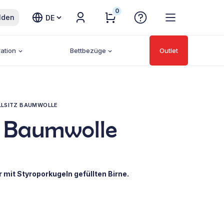
0
Sprache
lden
auswählen
ation
Bettbezüge
Outlet
LLSITZ BAUMWOLLE
tz Baumwolle
r mit Styroporkugeln gefüllten Birne.