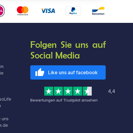
Folgen Sie uns auf
Social Media
em
Like uns auf facebook
ie
4,4
soLife
Bewertungen auf Trustpilot ansehen
n
e uns
fe.de