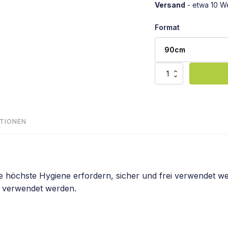
Versand
- etwa 10 W
Format
Ballsitz
Baumwolle
Menge
TIONEN
e höchste Hygiene erfordern, sicher und frei verwendet wer
n verwendet werden.