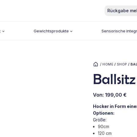
Rückgabe me
k
Gewichtsprodukte
Sensorische integr
/
HOME
/
SHOP
/
BA
Ballsi
Von:
199,00
€
Hocker in Form eine
Optionen:
Größe:
90cm
120 cm