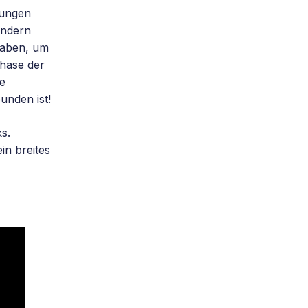
lungen
indern
 haben, um
Phase der
re
unden ist!
s.
in breites