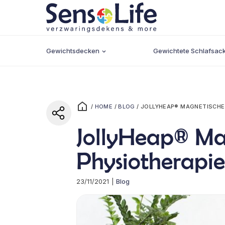
Gewichtsdecken
Gewichtete Schlafsac
/
HOME
/
BLOG
/
JOLLYHEAP® MAGNETISCHE 
JollyHeap® Mag
Physiotherapie
23/11/2021
|
Blog