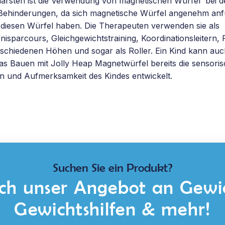
lärsten ist die Verwendung von magnetischen Würfel bei d
 Behinderungen, da sich magnetische Würfel angenehm an
 diesen Würfel haben. Die Therapeuten verwenden sie als
nisparcours, Gleichgewichtstraining, Koordinationsleitern,
schiedenen Höhen und sogar als Roller. Ein Kind kann au
a das Bauen mit Jolly Heap Magnetwürfel bereits die sensori
ion und Aufmerksamkeit des Kindes entwickelt.
Suchen Sie ein Produkt?
sich unser Angebot an Gewi
Gewichtshilfen & mehr!