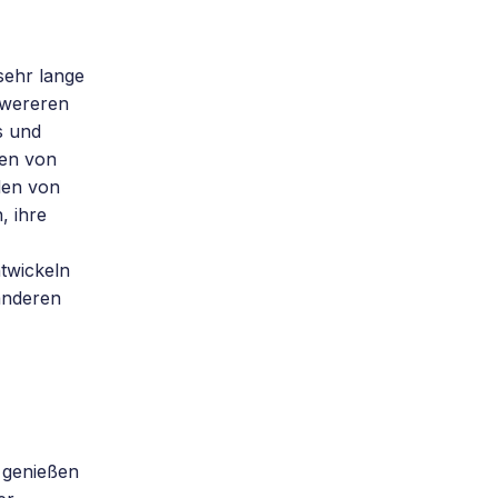
sehr lange
hwereren
s und
xen von
den von
, ihre
twickeln
 anderen
 genießen