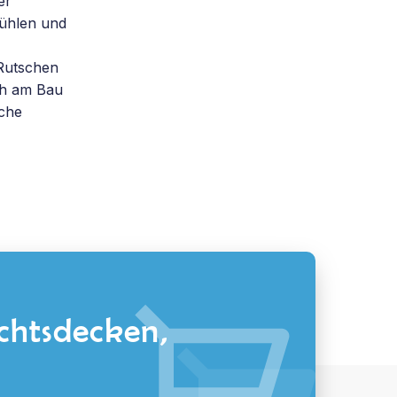
er
fühlen und
 Rutschen
ch am Bau
sche
chtsdecken,