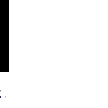
u
n
 der